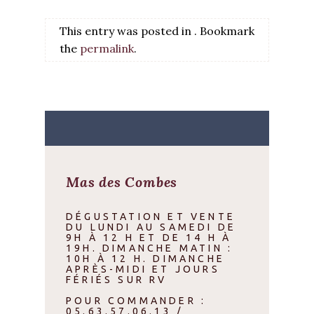
This entry was posted in . Bookmark
the
permalink
.
Mas des Combes
DÉGUSTATION ET VENTE
DU LUNDI AU SAMEDI DE
9H À 12 H ET DE 14 H À
19H. DIMANCHE MATIN :
10H À 12 H. DIMANCHE
APRÈS-MIDI ET JOURS
FÉRIÉS SUR RV
POUR COMMANDER :
05.63.57.06.13 /