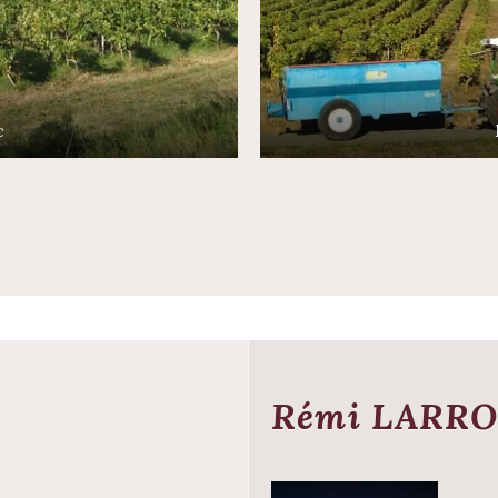
c
Rémi LARR