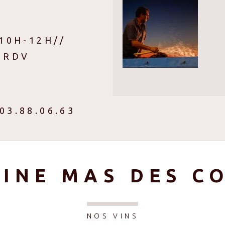
10H-12H//
 RDV
.03.88.06.63
R
INE MAS DES C
NOS VINS