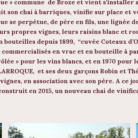
ue » commune de Broze et vient s’installer 
it son chai à barriques, vinifie sur place et 
 que se perpétue, de père en fils, une lignée d
urs propres vignes, leurs raisins blanc et ro
 bouteilles depuis 1899, “
cuvée Coteaux d’
commercialisés en vrac et en bouteille à part
rôlée
» pour les vins blancs, et en 1970 pour 
LARROQUE,
et ses deux garçons Robin et Thé
de vignes, en association avec son père. A ce 
construit en 2015, un nouveau chai de vinific